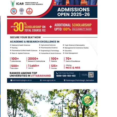
Video
Player