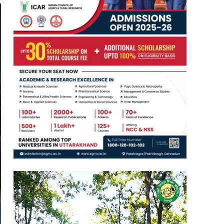
Video
Player