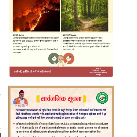
र
-
:
ल