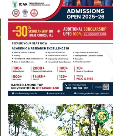
Video
Player