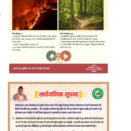
स
ी
ा
: