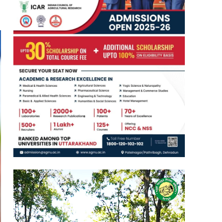
Video
Player