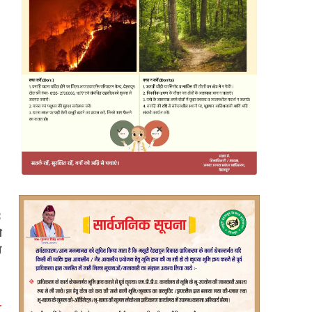
:
े
व