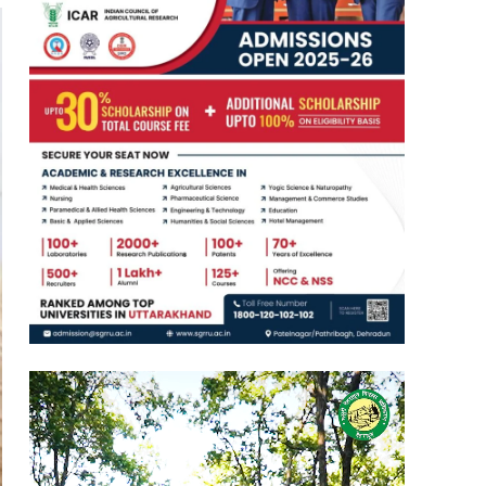
Video
Player