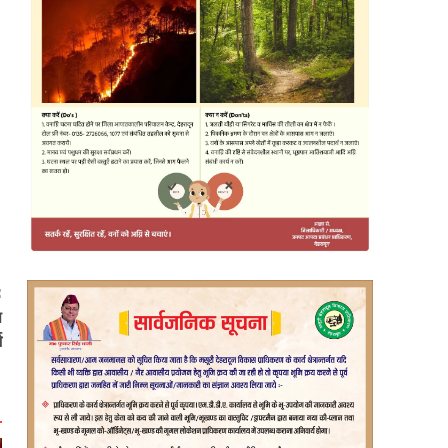
:
स
ज