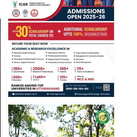
Video
Player