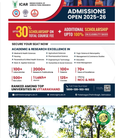
Video
Player