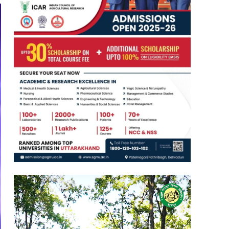
Video
Player