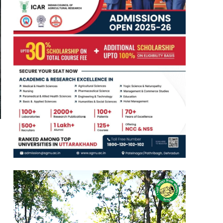
Video
Player