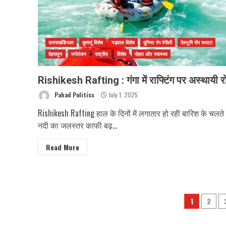
उत्तराखंडियात
कुमायूं विशेष
गढ़वाल विशेष
दुनिया रंग रंगीली
देवभूमि सैर सपाटा
देहरादून
मनोरंजन
राष्ट्रीय
विशेष
सेहत और स्वास्थ्य
Rishikesh Rafting : गंगा में राफ्टिंग पर अस्थायी 
Pahad Politics
July 1, 2025
Rishikesh Rafting हाल के दिनों में लगातार हो रही बारिश के चलते 
नदी का जलस्तर काफी बढ़...
Read More
Posts
1
2
pagin