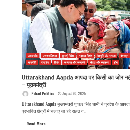
उत्तराखंड
उत्तराखंडियात
कुमायूं विशेष
गढ़वाल विशेष
देवभूमि सैर सपाटा
देहरादून
राजनीति
राष्ट्रीय
विशेष
सभ्यता और संस्कृति
सेहत और स्वास्थ्य
होम
Uttarakhand Aapda आपदा पर किसी का जोर नहीं
– मुख्यमंत्री
Pahad Politics
August 30, 2025
Uttarakhand Aapda मुख्यमंत्री पुष्कर सिंह धामी ने प्रदेश के आपदा
प्रभावित क्षेत्रों में चलाए जा रहे राहत व...
Read More