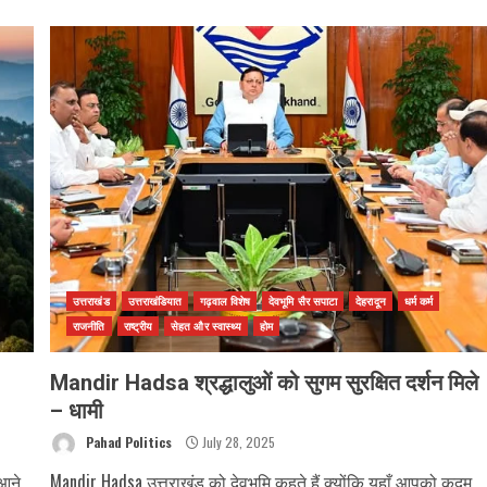
उत्तराखंड
उत्तराखंडियात
गढ़वाल विशेष
देवभूमि सैर सपाटा
देहरादून
धर्म कर्म
राजनीति
राष्ट्रीय
सेहत और स्वास्थ्य
होम
Mandir Hadsa श्रद्धालुओं को सुगम सुरक्षित दर्शन मिले
– धामी
Pahad Politics
July 28, 2025
 आने
Mandir Hadsa उत्तराखंड को देवभूमि कहते हैं क्योंकि यहाँ आपको कदम