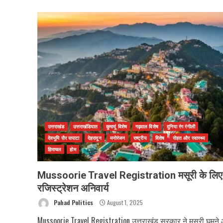
उत्तराखंड
उत्तराखंडियात
कुमायूं विशेष
गढ़वाल विशेष
दुनिया रंग रंगीली
देवभूमि सैर सपाटा
देहरादून
मनोरंजन
राष्ट्रीय
विशेष
सेहत और स्वास्थ्य
हिमाचल
होम
Mussoorie Travel Registration मसूरी के लिए
रजिस्ट्रेशन अनिवार्य
Pahad Politics
August 1, 2025
Mussoorie Travel Registration उत्तराखंड सरकार ने मसूरी घूमने