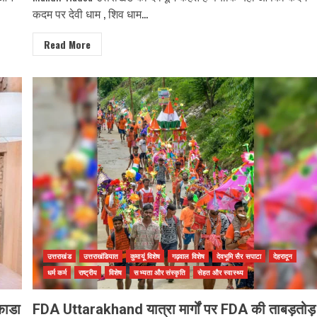
कदम पर देवी धाम , शिव धाम...
Read More
उत्तराखंड
उत्तराखंडियात
कुमायूं विशेष
गढ़वाल विशेष
देवभूमि सैर सपाटा
देहरादून
धर्म कर्म
राष्ट्रीय
विशेष
सभ्यता और संस्कृति
सेहत और स्वास्थ्य
काडा
FDA Uttarakhand यात्रा मार्गों पर FDA की ताबड़तोड़