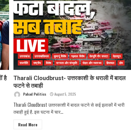
उत्तराखंड
उत्तराखंडियात
कुमायूं विशेष
गढ़वाल विशेष
देवभूमि सैर सपाटा
देहरादून
राजनीति
राष्ट्रीय
विशेष
सभ्यता और संस्कृति
सेहत और स्वास्थ्य
हिमाचल
होम
 है
Tharali Cloudbrust- उत्तरकाशी के धराली में बादल
फटने से तबाही
Pahad Politics
August 5, 2025
Tharali Cloudbrust उत्‍तरकाशी में बादल फटने से कई इलाकों में भारी
तबाही हुई है. इस घटना में चार...
Read More