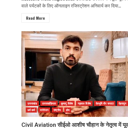
वाले पर्यटकों के लिए ऑनलाइन रजिस्ट्रेशन अनिवार्य कर दिया...
Read More
उत्तराखंड
उत्तराखंडियात
कुमायूं विशेष
गढ़वाल विशेष
देवभूमि सैर सपाटा
देहरादून
धर्म कर्म
मनोरंजन
राष्ट्रीय
होम
Civil Aviation सीईओ आशीष चौहान के नेतृत्व में यू