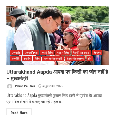
उत्तराखंड
उत्तराखंडियात
कुमायूं विशेष
गढ़वाल विशेष
देवभूमि सैर सपाटा
देहरादून
राजनीति
राष्ट्रीय
विशेष
सभ्यता और संस्कृति
सेहत और स्वास्थ्य
होम
Uttarakhand Aapda आपदा पर किसी का जोर नहीं है
– मुख्यमंत्री
Pahad Politics
August 30, 2025
Uttarakhand Aapda मुख्यमंत्री पुष्कर सिंह धामी ने प्रदेश के आपदा
प्रभावित क्षेत्रों में चलाए जा रहे राहत व...
Read More