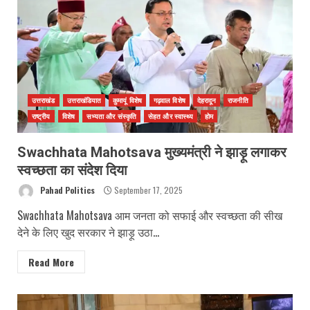
उत्तराखंड
उत्तराखंडियात
कुमायूं विशेष
गढ़वाल विशेष
देहरादून
राजनीति
राष्ट्रीय
विशेष
सभ्यता और संस्कृति
सेहत और स्वास्थ्य
होम
Swachhata Mahotsava मुख्यमंत्री ने झाड़ू लगाकर
स्वच्छता का संदेश दिया
Pahad Politics
September 17, 2025
Swachhata Mahotsava आम जनता को सफाई और स्वच्छता की सीख
देने के लिए खुद सरकार ने झाड़ू उठा...
Read More