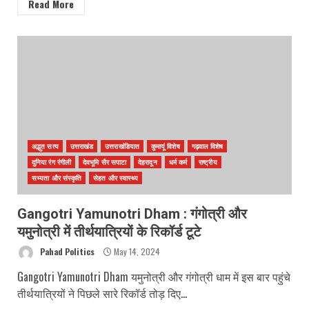
Read More
अद्भुत सत्य
उत्तराखंड
उत्तराखंडियात
कुमायूं विशेष
गढ़वाल विशेष
दुनिया रंग रंगीली
देवभूमि सैर सपाटा
देहरादून
धर्म कर्म
राष्ट्रीय
सभ्यता और संस्कृति
सेहत और स्वास्थ्य
Gangotri Yamunotri Dham : गंगोत्री और
यमुनोत्री में तीर्थयात्रियों के रिकॉर्ड टूटे
Pahad Politics
May 14, 2024
Gangotri Yamunotri Dham यमुनोत्री और गंगोत्री धाम में इस बार पहुंचे
तीर्थयात्रियों ने पिछले सारे रिकॉर्ड तोड़ दिए...