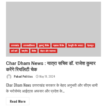
उत्तराखंड
उत्तराखंडियात
कुमायूं विशेष
गढ़वाल विशेष
देवभूमि सैर सपाटा
देहरादून
धर्म कर्म
राष्ट्रीय
विशेष
सेहत और स्वास्थ्य
Char Dham News : यात्रा सचिव डॉ. राजेश कुमार
करेंगे रियलिटी चेक
Pahad Politics
May 19, 2024
Char Dham News उत्तराखंड सरकार के बेहद अनुभवी और सीएम धामी
के भरोसेमंद आईएएस अफसर और प्रदेश के...
Read More