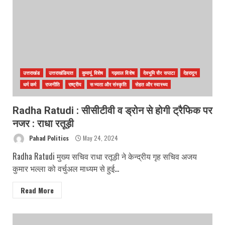
उत्तराखंड
उत्तराखंडियात
कुमायूं विशेष
गढ़वाल विशेष
देवभूमि सैर सपाटा
देहरादून
धर्म कर्म
राजनीति
राष्ट्रीय
सभ्यता और संस्कृति
सेहत और स्वास्थ्य
Radha Ratudi : सीसीटीवी व ड्रोन से होगी ट्रैफिक पर
नजर : राधा रतूड़ी
Pahad Politics
May 24, 2024
Radha Ratudi मुख्य सचिव राधा रतूड़ी ने केन्द्रीय गृह सचिव अजय
कुमार भल्ला को वर्चुअल माध्यम से हुई...
Read More