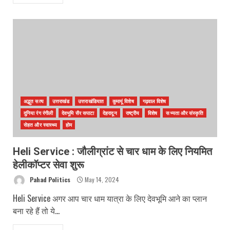
अद्भुत सत्य
उत्तराखंड
उत्तराखंडियात
कुमायूं विशेष
गढ़वाल विशेष
दुनिया रंग रंगीली
देवभूमि सैर सपाटा
देहरादून
राष्ट्रीय
विशेष
सभ्यता और संस्कृति
सेहत और स्वास्थ्य
होम
Heli Service : जौलीग्रांट से चार धाम के लिए नियमित
हेलीकॉप्टर सेवा शुरू
Pahad Politics
May 14, 2024
Heli Service अगर आप चार धाम यात्रा के लिए देवभूमि आने का प्लान
बना रहे हैं तो ये...