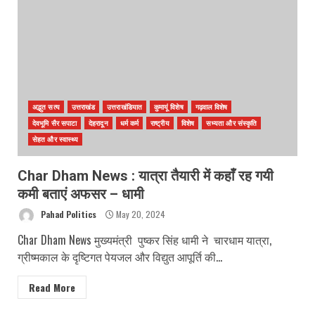
अद्भुत सत्य
उत्तराखंड
उत्तराखंडियात
कुमायूं विशेष
गढ़वाल विशेष
देवभूमि सैर सपाटा
देहरादून
धर्म कर्म
राष्ट्रीय
विशेष
सभ्यता और संस्कृति
सेहत और स्वास्थ्य
Char Dham News : यात्रा तैयारी में कहाँ रह गयी
कमी बताएं अफसर – धामी
Pahad Politics
May 20, 2024
Char Dham News मुख्यमंत्री पुष्कर सिंह धामी ने चारधाम यात्रा,
ग्रीष्मकाल के दृष्टिगत पेयजल और विद्युत आपूर्ति की...
Read More