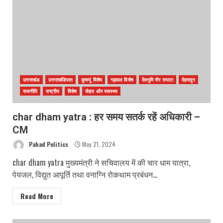
उत्तराखंड
उत्तराखंडियात
कुमायूं विशेष
गढ़वाल विशेष
देवभूमि सैर सपाटा
देहरादून
राजनीति
राष्ट्रीय
विशेष
सेहत और स्वास्थ्य
char dham yatra : हर समय सतर्क रहें अधिकारी –
CM
Pahad Politics
May 21, 2024
char dham yatra मुख्यमंत्री ने सचिवालय में की चार धाम यात्रा,
पेयजल, विद्युत आपूर्ति तथा वनाग्नि रोकथाम प्रबंधन...
Read More