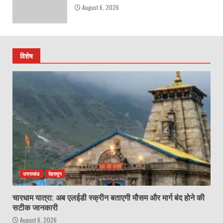
August 6, 2026
विशेष
उत्तराखंड
देहरादून
चारधाम यात्रा: अब एलईडी स्क्रीन बताएगी मौसम और मार्ग बंद होने की
सटीक जानकारी
August 6, 2026