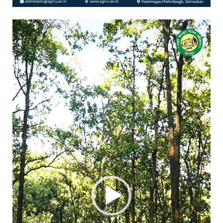
Video
Player