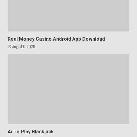
Real Money Casino Android App Download
August 6, 2026
Ai To Play Blackjack