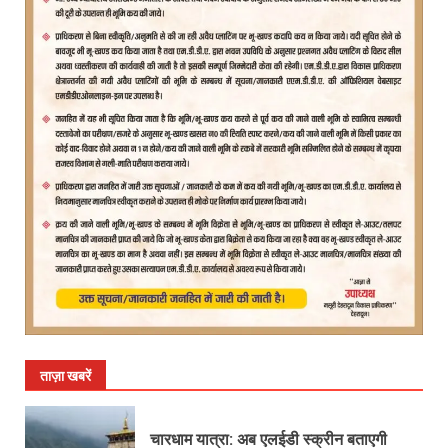
ताज़ा खबरें
चारधाम यात्रा: अब एलईडी स्क्रीन बताएगी