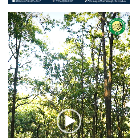
Video
Player