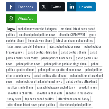
Facebook
Twitter
LinkedIn
WhatsApp
Tags:
anchal honey saurabh bahuguna
cm dhami latest news pahad
politics
cm dhami pahad politics news
dhami in CHAMPAWAT
geeta
pushkar dhami
homestay cm dhami
latest cm dhami pahad politics
latest news saurabh bahuguna
latest pahad politics news
pahad politics
breaking news
pahad politics dehradun
pahad politics dhami
pahad
politics dhami news today
pahad politics hindi news
pahad politics live
news
pahad politics news
pahad politics pushkar singh dhami
pahad
politics up uttarakhand
pahad politics up uttarakhand news
pahad politics
uttar pradesh news
pahad politics uttarakhand
pahad politics uttarakhand
news
pahad politics uttarkashi tunnel news
pahad politics uttrakhand
pushkar singh dhami
saurabh bahuguna anchal dairy
snowfall in auli
snowfall in chakrata
snowfall in dhanaulti
snowfall in mussoorie
today news
top news pahad politics
uttarakhand anchal honey
uttarakhand latest news pahad politics
uttarakhand pahad politics