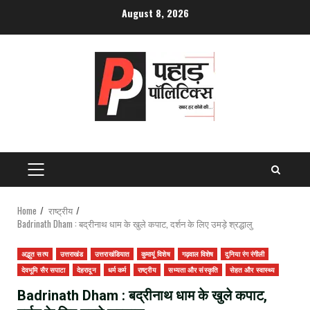
Skip
August 8, 2026
to
content
PRIMARY
MENU
Home
राष्ट्रीय
Badrinath Dham : बद्रीनाथ धाम के खुले कपाट, दर्शन के लिए उमड़े श्रद्धालु
अद्भुत सत्य
उत्तराखंड
उत्तराखंडियात
कुमायूं विशेष
गढ़वाल विशेष
दुनिया रंग रंगीली
देवभूमि सैर सपाटा
देहरादून
धर्म कर्म
राष्ट्रीय
सभ्यता और संस्कृति
सेहत और स्वास्थ्य
Badrinath Dham : बद्रीनाथ धाम के खुले कपाट,