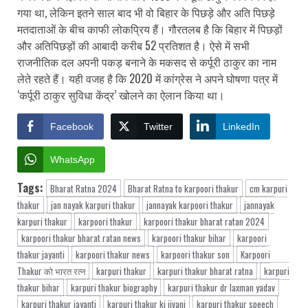
गया था, लेकिन इतने साल बाद भी वो बिहार के पिछड़े और अति पिछड़े
मतदाताओं के बीच काफी लोकप्रिय हैं। गौरतलब है कि बिहार में पिछड़ों
और अतिपिछड़ों की आबादी करीब 52 प्रतिशत है। ऐसे में सभी
राजनीतिक दल अपनी पकड़ बनाने के मकसद से कर्पूरी ठाकुर का नाम
लेते रहते हैं। यही वजह है कि 2020 में कांग्रेस ने अपने घोषणा पत्र में
‘कर्पूरी ठाकुर सुविधा केंद्र’ खोलने का ऐलान किया था।
Facebook
Twitter
LinkedIn
WhatsApp
Tags:
Bharat Ratna 2024
Bharat Ratna to karpoori thakur
cm karpuri
thakur
jan nayak karpuri thakur
jannayak karpoori thakur
jannayak
karpuri thakur
karpoori thakur
karpoori thakur bharat ratan 2024
karpoori thakur bharat ratan news
karpoori thakur bihar
karpoori
thakur jayanti
karpoori thakur news
karpoori thakur son
Karpoori
Thakur को भारत रत्‍न
karpuri thakur
karpuri thakur bharat ratna
karpuri
thakur bihar
karpuri thakur biography
karpuri thakur dr laxman yadav
karpuri thakur jayanti
karpuri thakur ki jivani
karpuri thakur speech