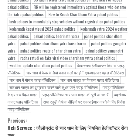
pahad politics
FIR will be registered immediately against those who defame
the Yatra pahad politics
How to Reach Char Dham Yatra pahad politics
Instructions to immediately stop vehicles without registration pahad politics
kedarnath kapat visual 2024 pahad politics
kedarnath yatra 2024 weather
pahad politics
pahad politics badrinath yatra
pahad politics char dham
yatra
pahad politics char dham yatra kaise karen
pahad politics gangotri
yatra
pahad politics route of char dham yatra
pahad politics yamunotri
yatra
radha ratudi on fake viral video chardham yatra pahad politics
weather update char dham pahad politics
केदारनाथ हेलीकाप्टर किराया पहाड़
पॉलिटिक्स
चार धाम में फेक वीडियो बनाने वालों पर होगी एफआईआर पहाड़ पॉलिटिक्स
चार धाम में मौसम पहाड़ पॉलिटिक्स
चार धाम यात्रा का किराया पहाड़ पॉलिटिक्स
चारधाम यात्रा का दुष्प्रचार करने वाले सुधर जाएं पहाड़ पॉलिटिक्स
पहाड़ पॉलिटिक्स
केदारनाथ पैदल यात्रा
पहाड़ पॉलिटिक्स चार धाम यात्रा की पूरी जानकारी
बद्रीनाथ
कपाट पहाड़ पॉलिटिक्स
राधा रतूड़ी ने फेक वीडियो पर एफआईआर करने के दिए निर्देश
पहाड़ पॉलिटिक्स
Previous:
Continue
Heli Service : जौलीग्रांट से चार धाम के लिए नियमित हेलीकॉप्टर सेवा
Reading
शुरू