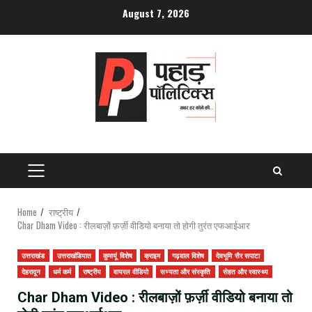
Skip
August 7, 2026
to
content
PRIMARY
MENU
Home
राष्ट्रीय
Char Dham Video : रीलबाज़ों फ़र्ज़ी वीडियो बनाया तो होगी तुरंत एफआईआर
उत्तराखंड
उत्तराखंडियात
कुमायूं विशेष
क्राइम
गढ़वाल विशेष
देवभूमि सैर सपाटा
देहरादून
धर्म कर्म
राष्ट्रीय
वायरल वीडियो
सभ्यता और संस्कृति
सेहत और स्वास्थ्य
Char Dham Video : रीलबाज़ों फ़र्ज़ी वीडियो बनाया तो