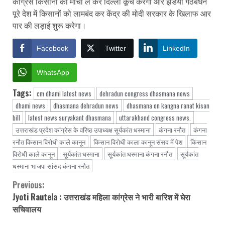
कांग्रेस किसानों का मोर्चा ले कर दिल्ली कूच करेगी और इंडिया गठबंधन
पूरे देश में किसानों को लामबंद कर केंद्र की मोदी सरकार के खिलाफ आर
पार की लड़ाई शुरू करेगा।
Facebook
Twitter
LinkedIn
WhatsApp
Tags:
cm dhami latest news
dehradun congress dhasmana news
dhami news
dhasmana dehradun news
dhasmana on kangna ranat kisan
bill
latest news suryakant dhasmana
uttarakhand congress news.
उत्तराखंड प्रदेश कांग्रेस के वरिष्ठ उपाध्यक्ष सूर्यकांत धस्माना
कंगना रनौत
कंगना
रनौत किसान विरोधी काले कानून
किसान विरोधी काला कानून संसद में पेश
किसान
विरोधी काले कानून
सूर्यकांत धस्माना
सूर्यकांत धस्माना कंगना रनौत
सूर्यकांत
धस्माना भाजपा सांसद कंगना रनौत
Previous:
Continue
Jyoti Rautela : उत्तराखंड महिला कांग्रेस ने भारी बारिश में घेरा
Reading
सचिवालय