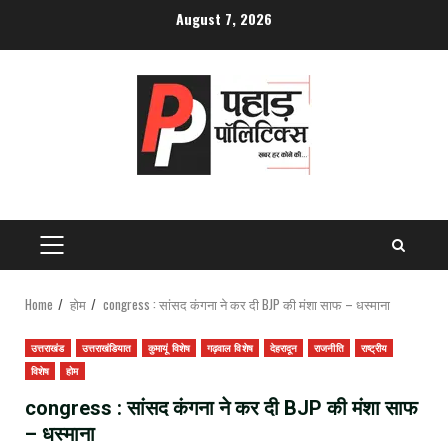
Skip
August 7, 2026
to
content
PRIMARY
MENU
Home
होम
congress : सांसद कंगना ने कर दी BJP की मंशा साफ – धस्माना
उत्तराखंड
उत्तराखंडियात
कुमायूं विशेष
गढ़वाल विशेष
देहरादून
राजनीति
राष्ट्रीय
विशेष
होम
congress : सांसद कंगना ने कर दी BJP की मंशा साफ
– धस्माना