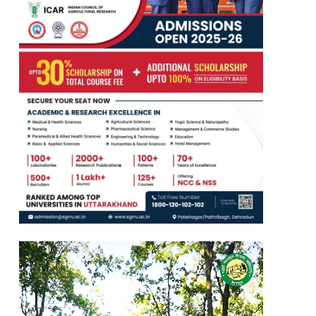
Video
Player