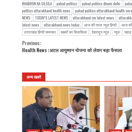
KHABRON KA SILSILA
pahad politics
pahad politics dhami delhi
paha
politics uttarakhand health news
pahad politics uttarakhand health ser
NEWS
TODAY'S LATEST NEWS
uttarakhand cm latest news
uttarakh
latest news
uttarakhand news today
आज की ताजा न्यूज़ हिंन्दी
आज की
उत्तराखंड हिंन्दी समाचार
खबरों का सिलसिला
देहरादून न्यूज़
न्यूज़
पहाड़
Previous:
Continue
Health News :अटल आयुष्मान योजना को लेकर बड़ा फैसला
Reading
अन्य खबरें
उत्तराखंड
देहरादून
उत्तराखंड
देहराद