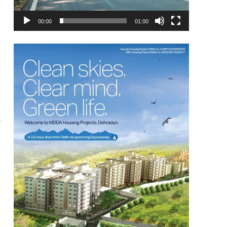
00:00
01:00
ं