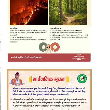
:
न
ं