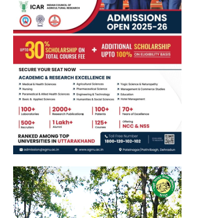
Video
Player