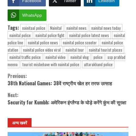
Facebook
Twitter
LinkedIn
WhatsApp
Tags:
nainitaal police
Nainital
nainital news
nainital news today
nainital police
nainital police fight
nainital police latest news
nainital
police line
nainital police news
nainital police scooter
nainital police
station
nainital police video viral
nainital tour
nainital tourist places
nainital traffic police
nainital video
nainital vlog
police
ssp prahlad
meena
tourist misbehave with nainital police
uttarakhand police
Previous:
Continue
38th National Games: 38वें राष्ट्रीय खेल हर तरफ उत्साह
Reading
Next:
Security for Kumbh: अमेरिकन इंग्लैण्ड के घोड़े करेंगे कुंभ की सुरक्षा
अन्य खबरें