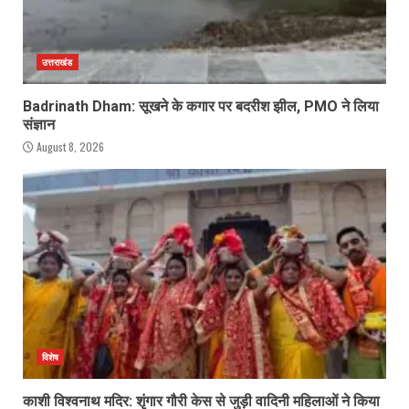
उत्तराखंड
Badrinath Dham: सूखने के कगार पर बदरीश झील, PMO ने लिया
संज्ञान
August 8, 2026
विशेष
काशी विश्वनाथ मदिर: शृंगार गौरी केस से जुड़ी वादिनी महिलाओं ने किया