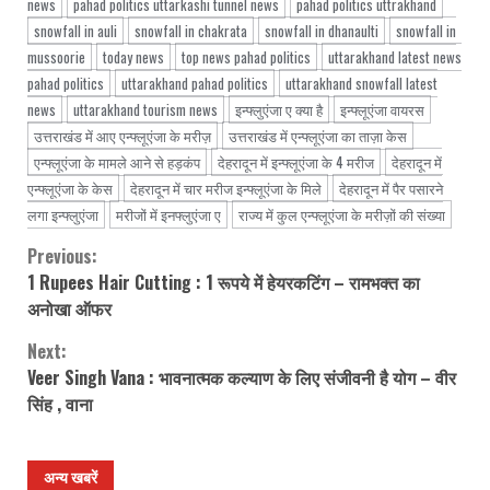
news
pahad politics uttarkashi tunnel news
pahad politics uttrakhand
snowfall in auli
snowfall in chakrata
snowfall in dhanaulti
snowfall in
mussoorie
today news
top news pahad politics
uttarakhand latest news
pahad politics
uttarakhand pahad politics
uttarakhand snowfall latest
news
uttarakhand tourism news
इन्फ्लुएंजा ए क्या है
इन्फ्लूएंजा वायरस
उत्तराखंड में आए एन्फ्लूएंजा के मरीज़
उत्तराखंड में एन्फ्लूएंजा का ताज़ा केस
एन्फ्लूएंजा के मामले आने से हड़कंप
देहरादून में इन्फ्लूएंजा के 4 मरीज
देहरादून में
एन्फ्लूएंजा के केस
देहरादून में चार मरीज इन्फ्लूएंजा के मिले
देहरादून में पैर पसारने
लगा इन्फ्लुएंजा
मरीजों में इनफ्लुएंजा ए
राज्य में कुल एन्फ्लूएंजा के मरीज़ों की संख्या
Previous:
Continue
1 Rupees Hair Cutting : 1 रूपये में हेयरकटिंग – रामभक्त का
Reading
अनोखा ऑफर
Next:
Veer Singh Vana : भावनात्मक कल्याण के लिए संजीवनी है योग – वीर
सिंह , वाना
अन्य खबरें