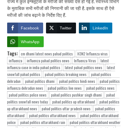
राज्य में कुल इन्फ्लूएंजा के मरीजों की संख्या दस हो गई है. स्वास्थ्य विभाग
के मुताबिक सभी मरीजों की निगरानी की जा रही है. इसके साथ ही ऐसे
मरीजों की जांच बढ़ाने के निर्देश दिए हैं.
Facebook
Twitter
LinkedIn
WhatsApp
Tags:
cm dhami latest news pahad politics
H3N2 Influenza virus
influenza
influenza pahad politics news
Influenza Virus
latest
influenza case in india pahad politics
latest pahad politics news
latest
snowfall pahad politics
pahad politics breaking news
pahad politics
dehradun
pahad politics dhami
pahad politics hindi news
pahad politics
influenza dehradun news
pahad politics live news
pahad politics news
pahad politics police news
pahad politics pushkar singh dhami
pahad
politics snowfall news today
pahad politics up uttarakhand
pahad politics
up uttarakhand news
pahad politics uttar pradesh news
pahad politics
uttarakhand
pahad politics uttarakhand news
pahad politics uttarakhand
police
pahad politics uttarakhand rain
pahad politics uttarakhand weather