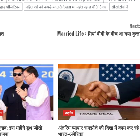
पहाड़ पॉलिटिक्स
महिलाओं को कपड़े बदलते देखता था महंत पहाड़ पॉलिटिक्स
सीसीटीवी में
Next
ात
Married Life : मियां बीवी के बीच आ गया कुत्त
ून
राष्ट्रीय
ुनाव: इस महीने बूथ जीतो
अंतरिम व्यापार समझौते की दिशा में काम कर रहे
भाजपा
भारत-अमेरिका