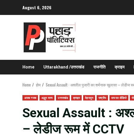
Skip
August 6, 2026
to
content
Home
Uttarakhand /उत्तराखंड
राजनीति
क्राइम
Home
होम
Sexual Assault : अश्लील पुजारी का शर्मनाक खुलासा – लेडीज रू
अजब गजब
अद्भुत सत्य
उत्तराखंड
क्राइम
देहरादून
राष्ट्रीय
वायरल वीडियो
से
Sexual Assault : अश्ली
– लेडीज रूम में CCTV