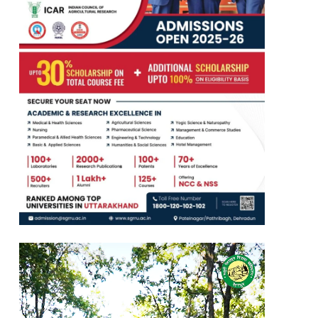
Video
Player