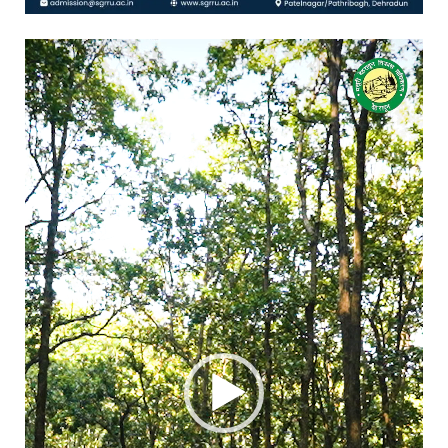
Video
Player