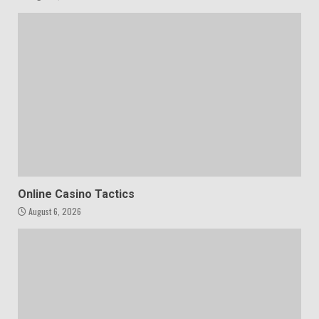
Online Casino Tactics
August 6, 2026