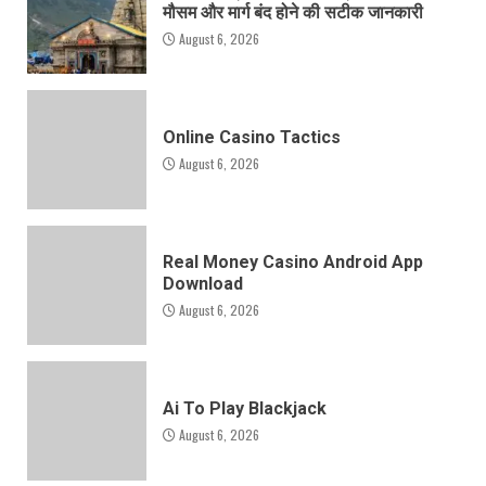
मौसम और मार्ग बंद होने की सटीक जानकारी
August 6, 2026
Online Casino Tactics
August 6, 2026
Real Money Casino Android App
Download
August 6, 2026
Ai To Play Blackjack
August 6, 2026