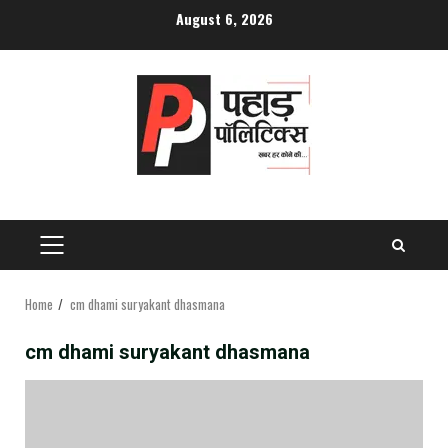
Skip
August 6, 2026
to
content
PRIMARY
MENU
Home
cm dhami suryakant dhasmana
cm dhami suryakant dhasmana