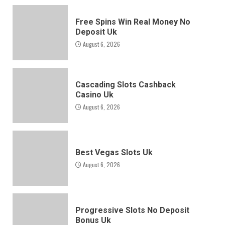
Free Spins Win Real Money No
Deposit Uk
August 6, 2026
Cascading Slots Cashback
Casino Uk
August 6, 2026
Best Vegas Slots Uk
August 6, 2026
Progressive Slots No Deposit
Bonus Uk