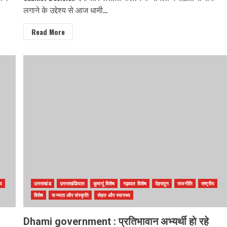
लगाने के उद्देश्य से आज धामी...
Read More
ीय
उत्तराखंड
उत्तराखंडियात
कुमायूं विशेष
गढ़वाल विशेष
देहरादून
राजनीति
राष्ट्रीय
विशेष
सभ्यता और संस्कृति
सेहत और स्वास्थ्य
Dhami government : प्रतिभावान अभ्यर्थी हो रहे