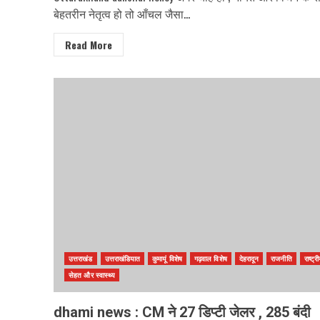
बेहतरीन नेतृत्व हो तो आँचल जैसा...
Read More
उत्तराखंड
उत्तराखंडियात
कुमायूं विशेष
गढ़वाल विशेष
देहरादून
राजनीति
राष्ट्र
सेहत और स्वास्थ्य
dhami news : CM ने 27 डिप्टी जेलर , 285 बंदी