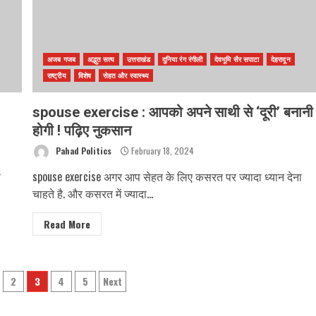
अजब गजब
अद्भुत सत्य
उत्तराखंड
दुनिया रंग रंगीली
देवभूमि सैर सपाटा
देहरादून
राष्ट्रीय
विशेष
सेहत और स्वास्थ्य
spouse exercise : आपको अपने साथी से ‘दूरी’ बनानी
होगी ! पढ़िए नुकसान
Pahad Politics
February 18, 2024
ी
spouse exercise अगर आप सेहत के लिए कसरत पर ज्यादा ध्यान देना
चाहते है. और कसरत में ज्यादा...
Read More
2
3
4
5
Next
ion