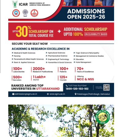
Video
Player