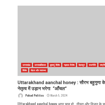
उत्तराखंड
उत्तराखंडियात
कुमायूं विशेष
गढ़वाल विशेष
देहरादून
राजनीति
राष्ट्र
विशेष
सेहत और स्वास्थ्य
Uttarakhand aanchal honey : सौरभ बहुगुणा क
नेतृत्व में उड़ान भरेगा “आँचल”
Pahad Politics
March 5, 2024
Uttarakhand aanchal honey अगर चाह हो , नीयत और विजन के 