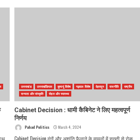
ीय
उत्तराखंड
उत्तराखंडियात
कुमायूं विशेष
गढ़वाल विशेष
देहरादून
राजनीति
राष्ट्रीय
सभ्यता और संस्कृति
सेहत और स्वास्थ्य
े
Cabinet Decision : धामी कैबिनेट ने लिए महत्वपूर्ण
निर्णय
Pahad Politics
March 4, 2024
साथ
Cabinet Decision दंगों और अशांति फैलाने के मामलों में सख़्ती से रोक