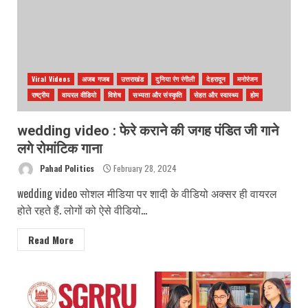
Viral Videos
अजब गजब
उत्तराखंड
दुनिया रंग रंगीली
देहरादून
मनोरंजन
राष्ट्रीय
वायरल वीडियो
विशेष
सभ्यता और संस्कृति
सेहत और स्वास्थ्य
होम
wedding video : फेरे कराने की जगह पंडित जी गाने
लगे रोमांटिक गाना
Pahad Politics
February 28, 2024
wedding video सोशल मीडिया पर शादी के वीडियो अक्सर ही वायरल
होते रहते हैं. लोगों को ऐसे वीडियो...
Read More