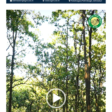
Video
Player