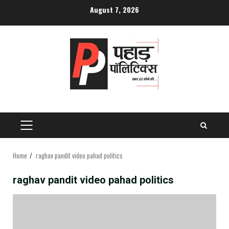
Skip
August 7, 2026
to
content
PRIMARY
MENU
Home
raghav pandit video pahad politics
raghav pandit video pahad politics