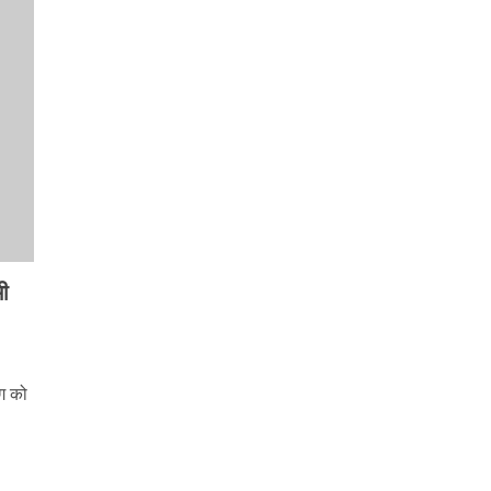
मी
ोग को