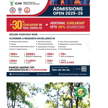
Video
Player