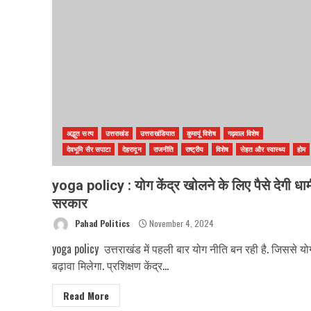
अद्भुत सत्य
उत्तराखंड
उत्तराखंडियात
कुमायूं विशेष
गढ़वाल विशेष
देवभूमि सैर सपाटा
देहरादून
राजनीति
राष्ट्रीय
विशेष
सेहत और स्वास्थ्य
होम
yoga policy : योग केंद्र खोलने के लिए पैसे देगी धा
सरकार
Pahad Politics
November 4, 2024
yoga policy उत्तराखंड में पहली बार योग नीति बन रही है. जिससे य
बढ़ावा मिलेगा. प्रशिक्षण केंद्र...
Read More