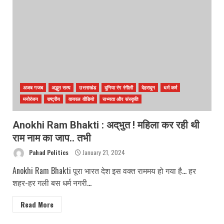
अजब गजब
अद्भुत सत्य
उत्तराखंड
दुनिया रंग रंगीली
देहरादून
धर्म कर्म
मनोरंजन
राष्ट्रीय
वायरल वीडियो
सभ्यता और संस्कृति
Anokhi Ram Bhakti : अद्‌भुत ! महिला कर रही थी
राम नाम का जाप.. तभी
Pahad Politics
January 21, 2024
Anokhi Ram Bhakti पूरा भारत देश इस वक्त राममय हो गया है… हर
शहर-हर गली बस धर्म नगरी...
Read More