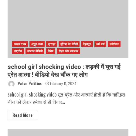
अजब गजब
अद्भुत सत्य
क्राइम
दुनिया रंग रंगीली
देहरादून
धर्म कर्म
मनोरंजन
राष्ट्रीय
वायरल वीडियो
विशेष
सेहत और स्वास्थ्य
school girl shocking video : लड़की में घुस गई
प्रेत आत्मा ! वीडियो देख चौंक गए लोग
Pahad Politics
February 11, 2024
school girl shocking video भूत-प्रेत और आत्माएं होती हैं कि नहीं,इस
चीज को लेकर हमेशा से ही विवाद...
Read More