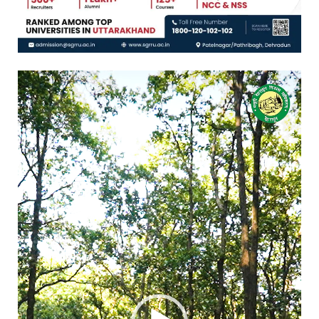
Video
Player