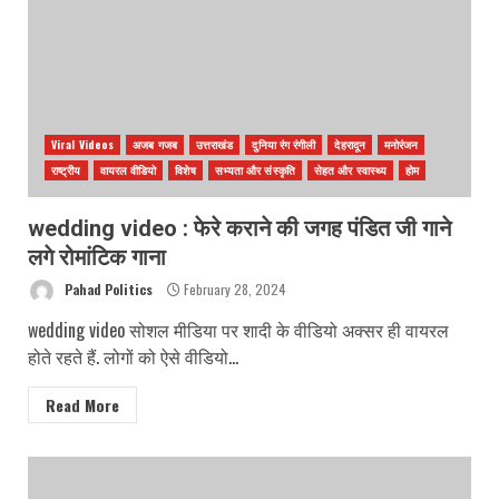
Viral Videos
अजब गजब
उत्तराखंड
दुनिया रंग रंगीली
देहरादून
मनोरंजन
राष्ट्रीय
वायरल वीडियो
विशेष
सभ्यता और संस्कृति
सेहत और स्वास्थ्य
होम
wedding video : फेरे कराने की जगह पंडित जी गाने
लगे रोमांटिक गाना
Pahad Politics
February 28, 2024
wedding video सोशल मीडिया पर शादी के वीडियो अक्सर ही वायरल
होते रहते हैं. लोगों को ऐसे वीडियो...
Read More