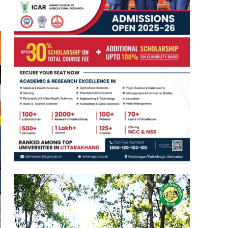
Video
Player