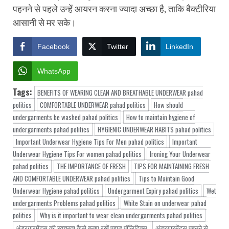
पहनने से पहले उन्हें आयरन करना ज्यादा अच्छा है, ताकि बैक्टीरिया
आसानी से मर सके।
Facebook
Twitter
LinkedIn
WhatsApp
Tags:
BENEFITS OF WEARING CLEAN AND BREATHABLE UNDERWEAR pahad
politics
COMFORTABLE UNDERWEAR pahad politics
How should
undergarments be washed pahad politics
How to maintain hygiene of
undergarments pahad politics
HYGIENIC UNDERWEAR HABITS pahad politics
Important Underwear Hygiene Tips For Men pahad politics
Important
Underwear Hygiene Tips For women pahad politics
Ironing Your Underwear
pahad politics
THE IMPORTANCE OF FRESH
TIPS FOR MAINTAINING FRESH
AND COMFORTABLE UNDERWEAR pahad politics
Tips to Maintain Good
Underwear Hygiene pahad politics
Undergarment Expiry pahad politics
Wet
undergarments Problems pahad politics
White Stain on underwear pahad
politics
Why is it important to wear clean undergarments pahad politics
अंडरगारमेंट्स की स्वच्छता कैसे बनाए रखें पहाड़ पॉलिटिक्स
अंडरगारमेंट्स पहनने से