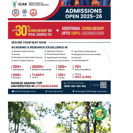
Video
Player