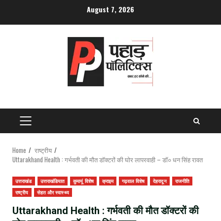
Skip
August 7, 2026
to
content
PRIMARY
MENU
Home
राष्ट्रीय
Uttarakhand Health : गर्भवती की मौत डॉक्टरों की घोर लापरवाही – डॉ० धन सिंह रावत
उत्तराखंड
उत्तराखंडियात
कुमायूं विशेष
क्राइम
गढ़वाल विशेष
देहरादून
राजनीति
राष्ट्रीय
सेहत और स्वास्थ्य
Uttarakhand Health : गर्भवती की मौत डॉक्टरों की