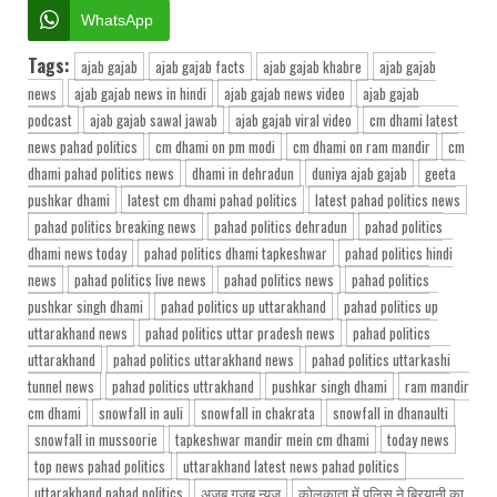
WhatsApp
Tags:
ajab gajab
ajab gajab facts
ajab gajab khabre
ajab gajab
news
ajab gajab news in hindi
ajab gajab news video
ajab gajab
podcast
ajab gajab sawal jawab
ajab gajab viral video
cm dhami latest
news pahad politics
cm dhami on pm modi
cm dhami on ram mandir
cm
dhami pahad politics news
dhami in dehradun
duniya ajab gajab
geeta
pushkar dhami
latest cm dhami pahad politics
latest pahad politics news
pahad politics breaking news
pahad politics dehradun
pahad politics
dhami news today
pahad politics dhami tapkeshwar
pahad politics hindi
news
pahad politics live news
pahad politics news
pahad politics
pushkar singh dhami
pahad politics up uttarakhand
pahad politics up
uttarakhand news
pahad politics uttar pradesh news
pahad politics
uttarakhand
pahad politics uttarakhand news
pahad politics uttarkashi
tunnel news
pahad politics uttrakhand
pushkar singh dhami
ram mandir
cm dhami
snowfall in auli
snowfall in chakrata
snowfall in dhanaulti
snowfall in mussoorie
tapkeshwar mandir mein cm dhami
today news
top news pahad politics
uttarakhand latest news pahad politics
uttarakhand pahad politics
अजब गजब न्यूज़
कोलकाता में पुलिस ने बिरयानी का