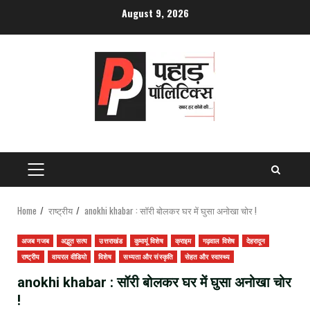
Skip
August 9, 2026
to
content
PRIMARY
MENU
Home
राष्ट्रीय
anokhi khabar : सॉरी बोलकर घर में घुसा अनोखा चोर !
अजब गजब
अद्भुत सत्य
उत्तराखंड
कुमायूं विशेष
क्राइम
गढ़वाल विशेष
देहरादून
राष्ट्रीय
वायरल वीडियो
विशेष
सभ्यता और संस्कृति
सेहत और स्वास्थ्य
anokhi khabar : सॉरी बोलकर घर में घुसा अनोखा चोर
!