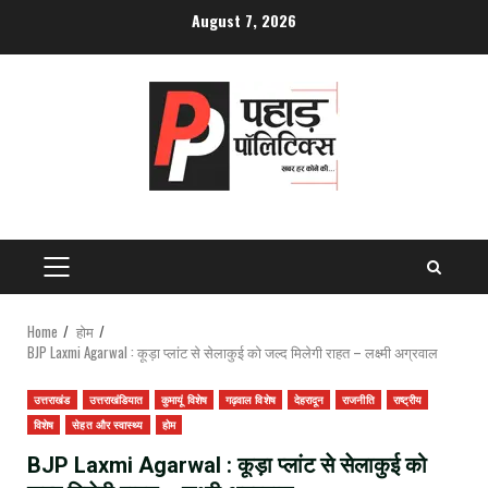
Skip
August 7, 2026
to
content
PRIMARY
MENU
Home
होम
BJP Laxmi Agarwal : कूड़ा प्लांट से सेलाकुई को जल्द मिलेगी राहत – लक्ष्मी अग्रवाल
उत्तराखंड
उत्तराखंडियात
कुमायूं विशेष
गढ़वाल विशेष
देहरादून
राजनीति
राष्ट्रीय
विशेष
सेहत और स्वास्थ्य
होम
BJP Laxmi Agarwal : कूड़ा प्लांट से सेलाकुई को