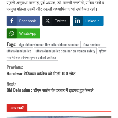
सुश्री अनुराधा मल्लाह, पूर्व अध्यक्ष, डॉ. मानसी रस्तोगी, सचिव फ्लो व
प्रमुख महिला उद्यमी और स्कूली अध्यापिकाएं भी उपस्थित रहीं।
Facebook
Twitter
LinkedIn
WhatsApp
Tags:
dgp abhinav kumar flow uttarakhand seminar
flow seminar
uttarakhand police
uttarakhand police seminar on women safety
पुलिस
महानिदेशक अभिनव कुमार pahad politics
Previous:
Continue
Haridwar मेडिकल कॉलेज को मिली 100 सीट
Reading
Next:
DM Dehradun : डीएम साहेब के दरबार में झटपट हुए फैसले
अन्य खबरें