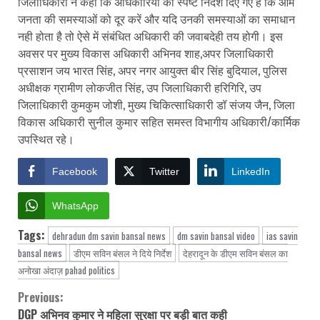
जिलाधिकारी ने कहा कि अधिकारियों को स्पष्ट निर्देश दिए गए हैं कि आम
जनता की समस्याओं को दूर करें और यदि उनकी समस्याओं का समाधान
नही होता है तो ऐसे में संबंधित अधिकारी की जवाबदेही तय होगी। इस
अवसर पर मुख्य विकास अधिकारी अभिनव शाह,अपर जिलाधिकारी
प्रसाशन जय भारत सिंह, अपर नगर आयुक्त बीर सिंह बुदियाल, पुलिस
अधीक्षक ग्रामीण लोकजीत सिंह, उप जिलाधिकारी हरिगिरि, उप
जिलाधिकारी कुमकुम जोशी, मुख्य चिकित्साधिकारी डॉ संजय जैन, जिला
विकास अधिकारी सुनील कुमार सहित समस्त विभागीय अधिकारी/कार्मिक
उपस्थित रहे।
Facebook
Twitter
LinkedIn
WhatsApp
Tags:
dehradun dm savin bansal news
dm savin bansal video
ias savin
bansal news
डीएम सविन बंसल ने दिये निर्देश
देहरादून के डीएम सविन बंसल का
अनोखा अंदाज़ pahad politics
Previous:
Continue
DGP अभिनव कुमार ने महिला सुरक्षा पर बड़ी बात कही