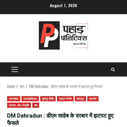
Skip
August 7, 2026
to
content
PRIMARY
MENU
Home
होम
DM Dehradun : डीएम साहेब के दरबार में झटपट हुए फैसले
उत्तराखंड
उत्तराखंडियात
कुमायूं विशेष
गढ़वाल विशेष
देहरादून
राष्ट्रीय
सभ्यता और संस्कृति
होम
DM Dehradun : डीएम साहेब के दरबार में झटपट हुए
फैसले