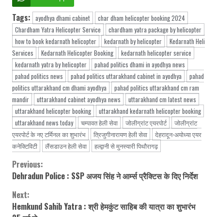
Tags:
ayodhya dhami cabinet
char dham helicopter booking 2024
Chardham Yatra Helicopter Service
chardham yatra package by helicopter
how to book kedarnath helicopter
kedarnath by helicopter
Kedarnath Heli
Services
Kedarnath Helicopter Booking
kedarnath helicopter service
kedarnath yatra by helicopter
pahad politics dhami in ayodhya news
pahad politics news
pahad politics uttarakhand cabinet in ayodhya
pahad
politics uttarakhand cm dhami ayodhya
pahad politics uttarakhand cm ram
mandir
uttarakhand cabinet ayodhya news
uttarakhand cm latest news
uttarakhand helicopter booking
uttarakhand kedarnath helicopter booking
uttarakhand news today
चम्पावत हेली सेवा
जोलीग्रांट एयरपोर्ट
जोलीग्रांट
एयरपोर्ट के नए टर्मिनल का शुभारंभ
त्रिजुगीनारायण हेली सेवा
देहरादून-अयोध्या एयर
कनेक्टिविटी
लैंसडाउन हेली सेवा
हल्द्वानी से मुनस्यारी पिथौरागढ़
Previous:
Continue
Dehradun Police : SSP अजय सिंह ने आर्म्स प्रैक्टिस के दिए निर्देश
Reading
Next:
Hemkund Sahib Yatra : श्री हेमकुंट साहिब की यात्रा का शुभारंभ