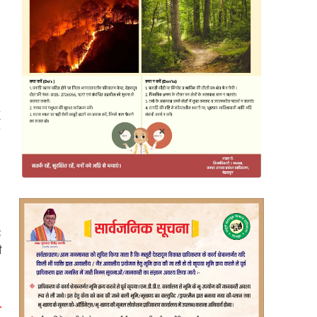
म
:
ी