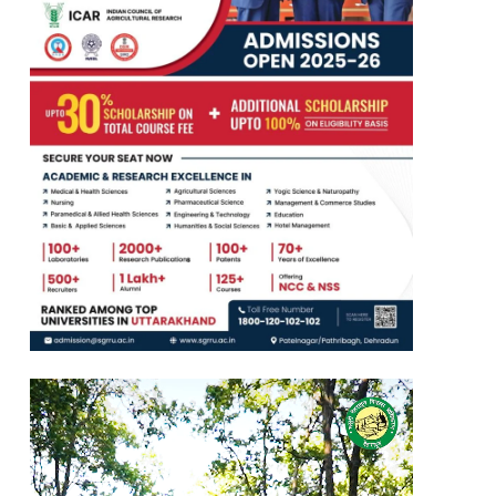
Video
Player