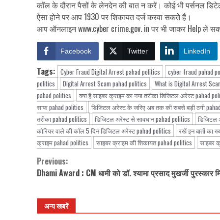
कॉल के दौरान पैसों के लेनदेन की बात न करें। कोई भी पर्सनल डिटे
ऐसा होने पर आप 1930 पर शिकायत दर्ज करवा सकते हैं।
आप ऑनलाइन www.cyber crime.gov. in पर भी जाकर Help ले सकत
Facebook
Twitter
LinkedIn
Tags:
Cyber Fraud Digital Arrest pahad politics
cyber fraud pahad po
politics
Digital Arrest Scam pahad politics
What is Digital Arrest Sca
pahad politics
क्या है साइबर क्राइम का नया तरीका डिजिटल अरेस्ट pahad pol
साफ pahad politics
डिजिटल अरेस्ट के जरिए अब तक की सबसे बड़ी ठगी pahad
तरीका pahad politics
डिजिटल अरेस्ट से सावधान pahad politics
डिजिटल अर
कोरियर वाले की कॉल 5 दिन डिजिटल अरेस्ट pahad politics
रखें इन बातों का ख
क्राइम pahad politics
साइबर क्राइम की शिकायत pahad politics
साइबर क्
Previous:
Continue
Dhami Award : CM धामी को डॉ. श्यामा प्रसाद मुखर्जी पुरस्कार म
Reading
अन्य खबरें