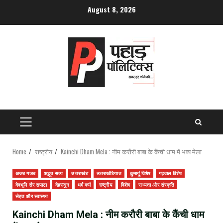
Skip
August 8, 2026
to
content
PRIMARY
MENU
Home
राष्ट्रीय
Kainchi Dham Mela : नीम करौरी बाबा के कैंची धाम में भव्य मेला
अजब गजब
अद्भुत सत्य
उत्तराखंड
उत्तराखंडियात
कुमायूं विशेष
गढ़वाल विशेष
देवभूमि सैर सपाटा
देहरादून
धर्म कर्म
राष्ट्रीय
विशेष
सभ्यता और संस्कृति
सेहत और स्वास्थ्य
Kainchi Dham Mela : नीम करौरी बाबा के कैंची धाम