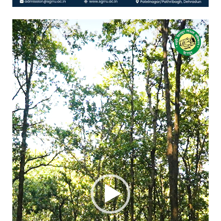
Video
Player