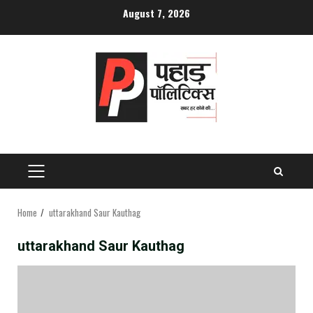
Skip
August 7, 2026
to
content
PRIMARY
MENU
Home
uttarakhand Saur Kauthag
uttarakhand Saur Kauthag